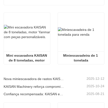
Mini escavadora KAISAN 
Miniescavadeira de 1 
de 8 toneladas, motor 
tonelada
Yanmar com peças 
personalizáveis.
2025-12-12
Nova miniescavadora de rastos KAISAN de 1,2 toneladas: design sem cauda para operações em espaços confinados.
2025-10-24
KAISAN Machinery reforça compromisso de suporte global com missão técnica proativa em
2025-08-21
Confiança recompensada: KAISAN envia nova encomenda de 20 unidades de escavadoras a parceiro português de longa data