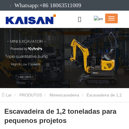
Whatsapp:+86 18063511009
E-mail:info@kaisanmachinery.com
Lar
PRODUTOS
Miniescavadeira
Escavadeira de 1,2
toneladas
Escavadeira de 1,2 toneladas para pequenos projetos
Escavadeira de 1,2 toneladas para
pequenos projetos