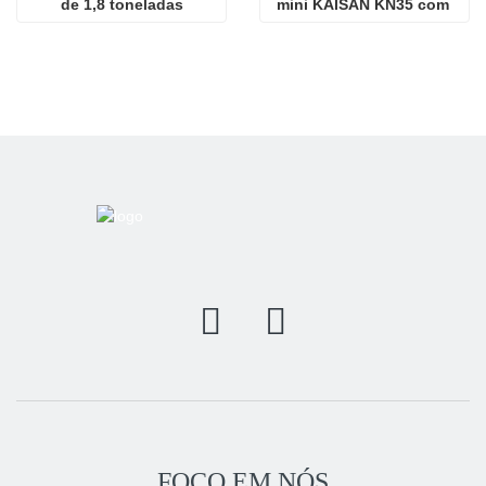
de 1,8 toneladas
mini KAISAN KN35 com 
motor Kubota
FOCO EM NÓS