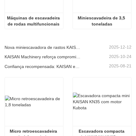
Máquinas de escavadeira 
Miniescavadeira de 3,5 
de rodas multifuncionais 
toneladas
para movimentação de 
terras
2025-12-12
Nova miniescavadora de rastos KAISAN de 1,2 toneladas: design sem cauda para operações em espaços confinados.
2025-10-24
KAISAN Machinery reforça compromisso de suporte global com missão técnica proativa em
2025-08-21
Confiança recompensada: KAISAN envia nova encomenda de 20 unidades de escavadoras a parceiro português de longa data
Micro retroescavadeira 
Escavadora compacta 