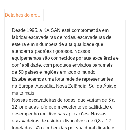
5. Operação de velocidade variável: A escavadeira
inclui uma função de alta/baixa velocidade, permitindo
que os operadores alternem entre operação de alta
Detalhes do produto
velocidade para movimento rápido e operação de
baixa velocidade para trabalho de precisão.
Desde 1995, a KAISAN está comprometida em
fabricar escavadeiras de rodas, escavadeiras de
esteira e minidumpers de alta qualidade que
atendam a padrões rigorosos. Nossos
equipamentos são conhecidos por sua excelência e
confiabilidade, com produtos enviados para mais
de 50 países e regiões em todo o mundo.
Estabelecemos uma forte rede de representantes
na Europa, Austrália, Nova Zelândia, Sul da Ásia e
muito mais.
Nossas escavadeiras de rodas, que variam de 5 a
12 toneladas, oferecem excelente versatilidade e
desempenho em diversas aplicações. Nossas
escavadeiras de esteira, disponíveis de 0,8 a 12
toneladas, são conhecidas por sua durabilidade e