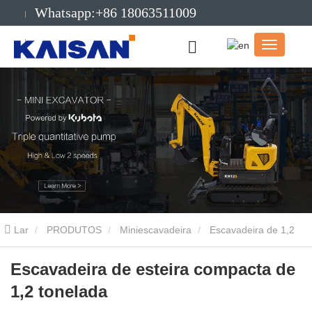
Whatsapp:+86 18063511009
E-mail:info@kaisanmachinery.com
Lar
PRODUTOS
Miniescavadeira
Escavadeira de 1,2
toneladas
Escavadeira de esteira compacta de 1,2 tonelada
Escavadeira de esteira compacta de
1,2 tonelada