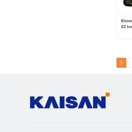
Escav
22 t
Cont
1