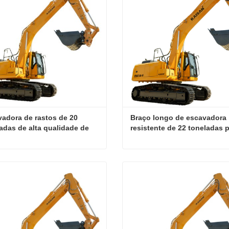
adora de rastos de 20 
Braço longo de escavadora 
adas de alta qualidade de 
resistente de 22 toneladas p
ca, bomba hidráulica de alta 
projetos de escavação prof
ência, máquinas de 
trução pesadas.
Escavadora de rastos de 20 toneladas de alta qualidade de fábrica, bomba hidráulica de alta eficiência, máquinas de construção pesadas.
ate agora
Contate agora