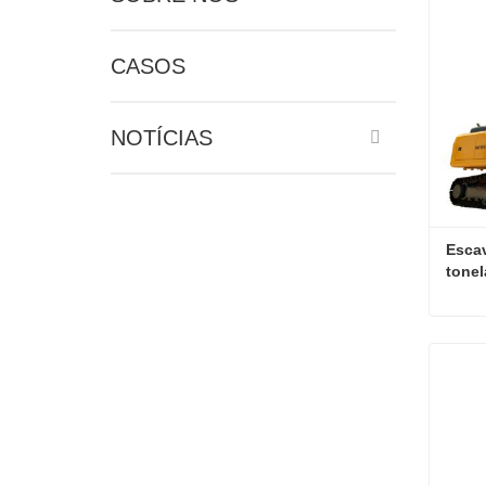
CASOS
NOTÍCIAS
Escav
tonel
fábri
efici
cons
Cont