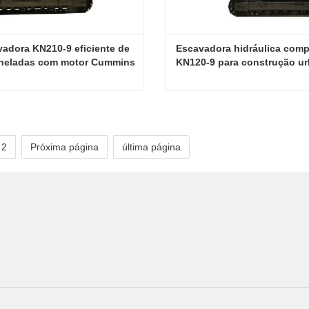
adora KN210-9 eficiente de 
Escavadora hidráulica comp
oneladas com motor Cummins
KN120-9 para construção u
Escavadora KN210-9 eficiente de 22 toneladas com motor Cummins
ate agora
Contate agora
2
Próxima página
última página