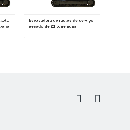
acta 
Escavadora de rastos de serviço 
rbana
pesado de 21 toneladas
Escavadora hidráulica compacta KN120-9 para construção urbana
Escavadora de rastos de serviço pesado de 21 toneladas
Contate agora