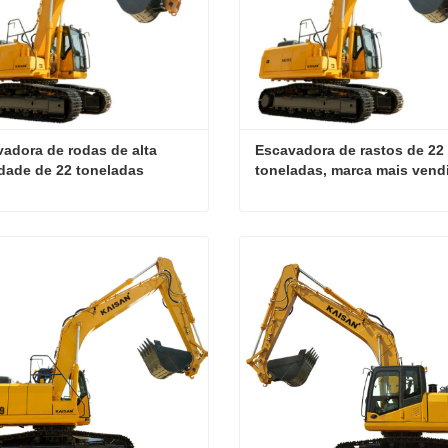
adora de rodas de alta 
Escavadora de rastos de 22 
dade de 22 toneladas 
toneladas, marca mais vendi
ada para trabalhos de 
de alta qualidade
trução
Escavadora de rodas de alta qualidade de 22 toneladas adequada para trabalhos de construção
ate agora
Contate agora