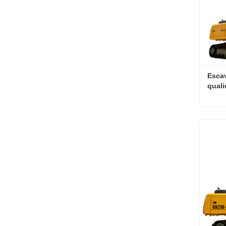
Escav
quali
adequ
cons
Cont