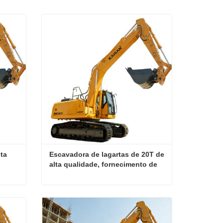
a 
Escavadora de lagartas de 20T de 
alta qualidade, fornecimento de 
fábrica, escavadora hidráulica 
eficiente em combustível para 
projetos de terraplanagem e 
Escavadora Hidráulica Kubota 20T EU5 EPA
Escavadora de lagartas de 20T de alta qualidade, fornecimento de fábrica, escavadora hidráulica eficiente em combustível para projetos de terraplanagem e construção
construção
Contate agora