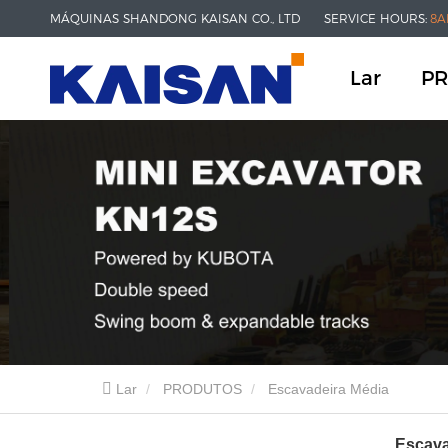
MÁQUINAS SHANDONG KAISAN CO., LTD
SERVICE HOURS:
8A
Lar
P
Lar
PRODUTOS
Escavadeira Média
Escava