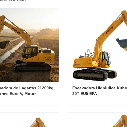
adora de Lagartas 21200kg, 
Escavadora Hidráulica Kubot
rme Euro V, Motor 
20T EU5 EPA
ins, com Cabine 
râmica com Ar Condicionado
Escavadora de Lagartas 21200kg, Conforme Euro V, Motor Cummins, com Cabine Panorâmica com Ar Condicionado
ate agora
Contate agora