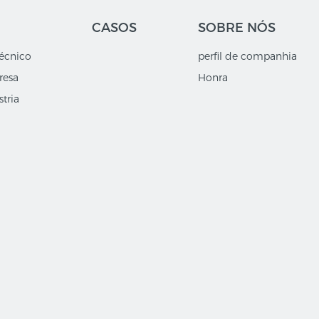
CASOS
SOBRE NÓS
écnico
perfil de companhia
resa
Honra
tria