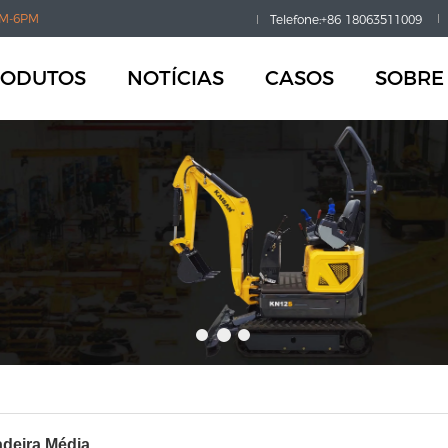
M-6PM
Telefone:+86 18063511009
RODUTOS
NOTÍCIAS
CASOS
SOBRE
deira Média