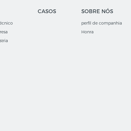
CASOS
SOBRE NÓS
écnico
perfil de companhia
resa
Honra
tria