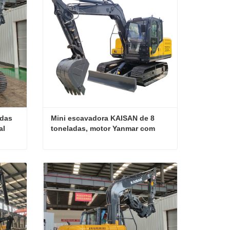
das 
Mini escavadora KAISAN de 8 
l 
toneladas, motor Yanmar com 
peças personalizáveis.
Mini escavadora de 8 toneladas para trabalhos pesados, ideal para projetos de escavação profunda.
Mini escavadora KAISAN de 8 toneladas, motor Yanmar com peças personalizáveis.
Contate agora