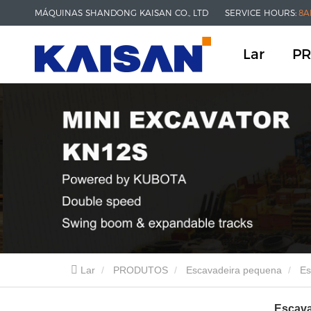
MÁQUINAS SHANDONG KAISAN CO., LTD
SERVICE HOURS:
8A
Lar
P
Lar
PRODUTOS
Escavadeira pequena
Es
Escava