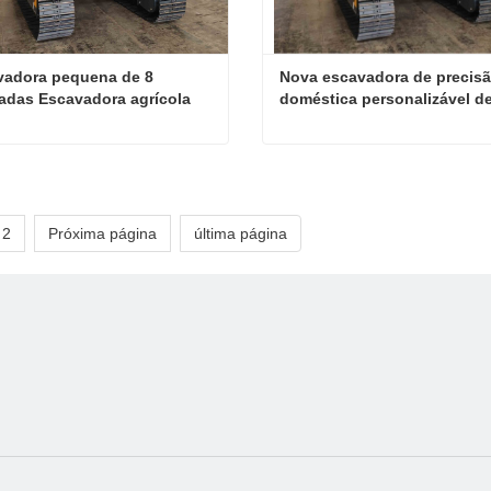
adora pequena de 8 
Nova escavadora de precisã
adas Escavadora agrícola 
doméstica personalizável de
roca rápida de acessórios
toneladas
Escavadora pequena de 8 toneladas Escavadora agrícola com troca rápida de acessórios
ate agora
Contate agora
2
Próxima página
última página