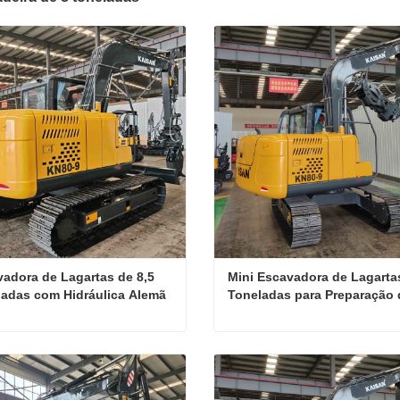
adora de Lagartas de 8,5 
Mini Escavadora de Lagartas
adas com Hidráulica Alemã 
Toneladas para Preparação d
tor Yanmar
Terreno Industrial
Escavadora de Lagartas de 8,5 Toneladas com Hidráulica Alemã e Motor Yanmar
ate agora
Contate agora