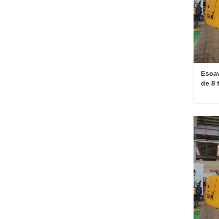
Escav
de 8 
agríc
Cont