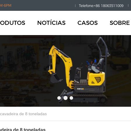
M-6PM
Telefone:+86 18063511009
RODUTOS
NOTÍCIAS
CASOS
SOBRE
cavadeira de 8 toneladas
deira de 8 toneladas