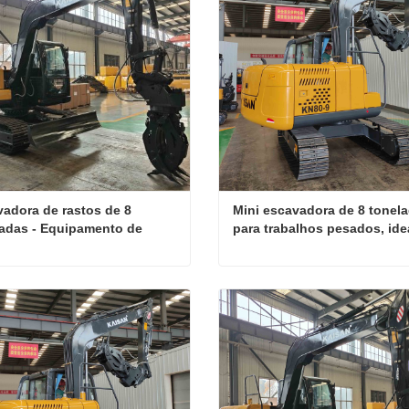
adora de rastos de 8 
Mini escavadora de 8 tonela
adas - Equipamento de 
para trabalhos pesados, idea
rução industrial
para projetos de escavação 
profunda.
Escavadora de rastos de 8 toneladas - Equipamento de construção industrial
ate agora
Contate agora