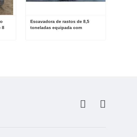
o 
Escavadora de rastos de 8,5 
 8 
toneladas equipada com 
braçadeira de madeira 
diretamente da fábrica
Nova escavadora de precisão doméstica personalizável de 8 toneladas
Escavadora de rastos de 8,5 toneladas equipada com braçadeira de madeira diretamente da fábrica
Contate agora