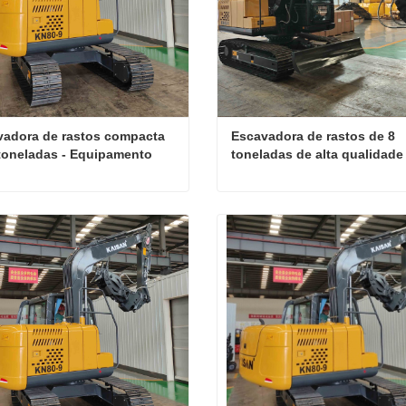
adora de rastos compacta 
Escavadora de rastos de 8 
toneladas - Equipamento 
toneladas de alta qualidade
ola
Escavadora de rastos compacta de 8 toneladas - Equipamento agrícola
ate agora
Contate agora