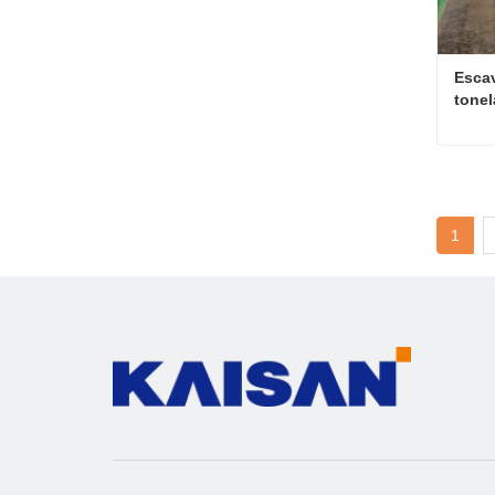
Escav
tonel
com t
Cont
1