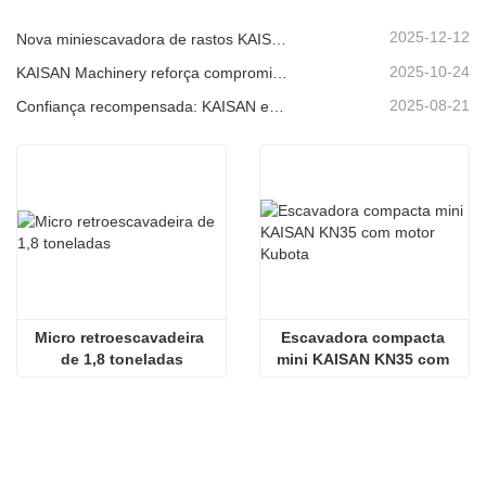
2025-12-12
Nova miniescavadora de rastos KAISAN de 1,2 toneladas: design sem cauda para operações em espaços confinados.
2025-10-24
KAISAN Machinery reforça compromisso de suporte global com missão técnica proativa em
2025-08-21
Confiança recompensada: KAISAN envia nova encomenda de 20 unidades de escavadoras a parceiro português de longa data
Micro retroescavadeira 
Escavadora compacta 
de 1,8 toneladas
mini KAISAN KN35 com 
motor Kubota