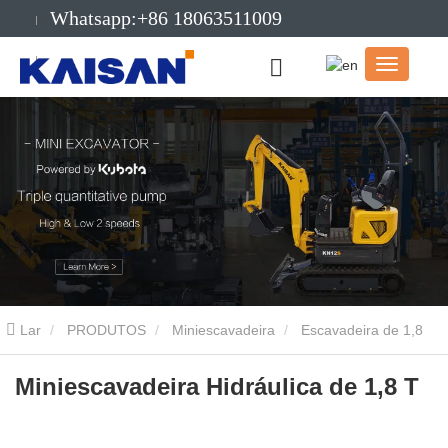
Whatsapp:+86 18063511009
E-mail:info@kaisanmachinery.com
Lar
PRODUTOS
Miniescavadeira
Escavadeira de 1,8
toneladas
Miniescavadeira Hidráulica de 1,8 T
Miniescavadeira Hidráulica de 1,8 T