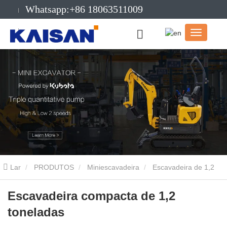
Whatsapp:+86 18063511009
E-mail:info@kaisanmachinery.com
Lar
PRODUTOS
Miniescavadeira
Escavadeira de 1,2
toneladas
Escavadeira compacta de 1,2 toneladas
Escavadeira compacta de 1,2
toneladas