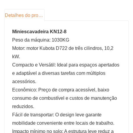
12 toneladas. (escavadeira sobre esteiras ou
rodas ou sobre esteiras) pode atender às suas
Detalhes do produto
necessidades e oferecer suporte à
personalização
Miniescavadeira KN12-8
Para distribuidor
Peso da máquina: 1030KG
Forneceremos serviços de garantia de
Motor: motor Kubota D722 de três cilindros, 10,2
qualidade para seus produtos durante o período
kW.
de garantia do produto. Ao mesmo tempo,
Compacto e Versátil: Ideal para espaços apertados
anunciaremos gratuitamente em seu país e
e adaptável a diversas tarefas com múltiplos
ofereceremos suporte a cores personalizadas e
acessórios.
marcas registradas de produtos.
Econômico: Preço de compra acessível, baixo
consumo de combustível e custos de manutenção
reduzidos.
Fácil de transportar: O design leve garante
mobilidade conveniente entre locais de trabalho.
Impacto mínimo no solo: A estrutura leve reduz a