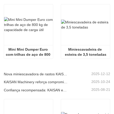
Mini Mini Dumper Euro 
Miniescavadeira de 
com trilhas de aço de 800 
esteira de 3,5 toneladas
kg de capacidade de 
carga útil
2025-12-12
Nova miniescavadora de rastos KAISAN de 1,2 toneladas: design sem cauda para operações em espaços confinados.
2025-10-24
KAISAN Machinery reforça compromisso de suporte global com missão técnica proativa em
2025-08-21
Confiança recompensada: KAISAN envia nova encomenda de 20 unidades de escavadoras a parceiro português de longa data