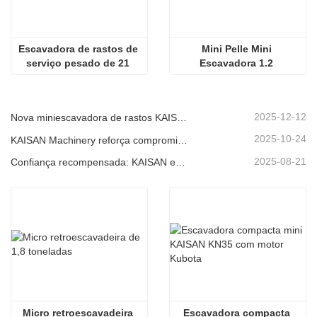
Escavadora de rastos de 
Mini Pelle Mini 
serviço pesado de 21 
Escavadora 1.2 
toneladas
Toneladas Pequena 
Escavadora
2025-12-12
Nova miniescavadora de rastos KAISAN de 1,2 toneladas: design sem cauda para operações em espaços confinados.
2025-10-24
KAISAN Machinery reforça compromisso de suporte global com missão técnica proativa em
2025-08-21
Confiança recompensada: KAISAN envia nova encomenda de 20 unidades de escavadoras a parceiro português de longa data
Micro retroescavadeira 
Escavadora compacta 