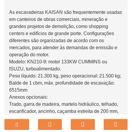
As escavadeiras KAISAN são frequentemente usadas
em canteiros de obras comerciais, mineração e
grandes projetos de demolição, como shopping
centers e edifícios de grande porte. Configurações
diferentes são organizadas de acordo com os
mercados, para atender às demandas de emissão e
operação do motor.
Modelo: KN210-9: motor 133KW CUMMINS ou
ISUZU, turboalimentado.
Peso líquido: 21.300 kg, peso operacional: 21.500 kg;
Balde de 1 cbm, máx. profundidade de escavação:
6515mm
Anexos opcionais:
Trado, garra de madeira, martelo hidráulico, telhado,
escarificador, ancinho, caçamba estreita de 200 mm,
caçamba padrão de 380 mm, caçamba de
nivelamento de 500 mm, caçamba de nivelamento de