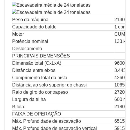
Peso da máquina
21300k
Capacidade do balde
1 cbm
Motor
CUMMI
Potência nominal
133 kW/
Deslocamento
PRINCIPAIS DEMENSÕES
Dimensão total (CxLxA)
9600x
Distância entre eixos
3.445 
Comprimento total da pista
4260 
Distância ao solo superior do chassi
1065 
Raio de giro do contrapeso
2720 ​​
Largura da trilha
600 mil
Bitola
2180 mi
FAIXA DE OPERAÇÃO
Máx. Profundidade de escavação
6515 
Máx. Profundidade de escavação vertical
5915 