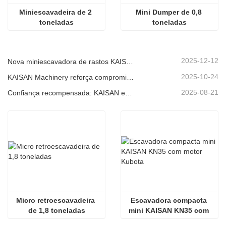
Miniescavadeira de 2 
Mini Dumper de 0,8 
toneladas
toneladas
2025-12-12
Nova miniescavadora de rastos KAISAN de 1,2 toneladas: design sem cauda para operações em espaços confinados.
2025-10-24
KAISAN Machinery reforça compromisso de suporte global com missão técnica proativa em
2025-08-21
Confiança recompensada: KAISAN envia nova encomenda de 20 unidades de escavadoras a parceiro português de longa data
Micro retroescavadeira 
Escavadora compacta 
de 1,8 toneladas
mini KAISAN KN35 com 
motor Kubota