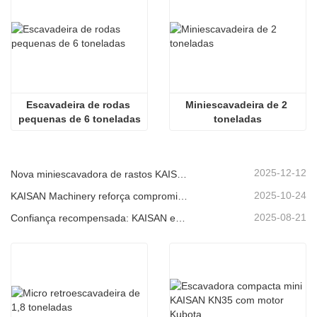
Escavadeira de rodas 
Miniescavadeira de 2 
pequenas de 6 toneladas
toneladas
2025-12-12
Nova miniescavadora de rastos KAISAN de 1,2 toneladas: design sem cauda para operações em espaços confinados.
2025-10-24
KAISAN Machinery reforça compromisso de suporte global com missão técnica proativa em
2025-08-21
Confiança recompensada: KAISAN envia nova encomenda de 20 unidades de escavadoras a parceiro português de longa data