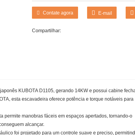
Contate agora
E-mail
Compartilhar:
r japonês KUBOTA D1105, gerando 14KW e possui cabine fech
, esta escavadeira oferece potência e torque notáveis ​​para
 permite manobras fáceis em espaços apertados, tornando-o
 conseguem alcançar.
ulico foi projetado para um controle suave e preciso, permitin