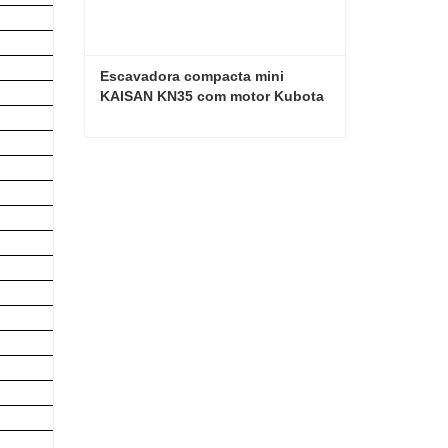
Escavadora compacta mini 
KAISAN KN35 com motor Kubota
Escavadora compacta mini KAISAN KN35 com motor Kubota
Contate agora