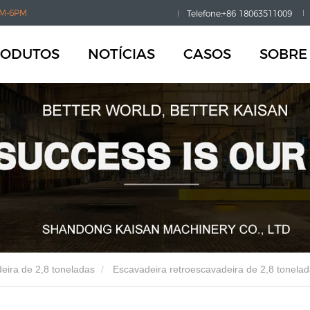
M-6PM
Telefone:+86 18063511009
RODUTOS
NOTÍCIAS
CASOS
SOBRE
eira de 2,8 toneladas
Escavadeira retroescavadeira de 2,8 tonela