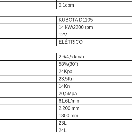
0,1cbm
KUBOTA D1105
14 kW/2200 rpm
12V
ELÉTRICO
2,6/4,5 km/h
58%(30°)
24Kpa
23,5Kn
14Kn
20,5Mpa
61,6L/min
2.200 mm
1300 mm
23L
24L