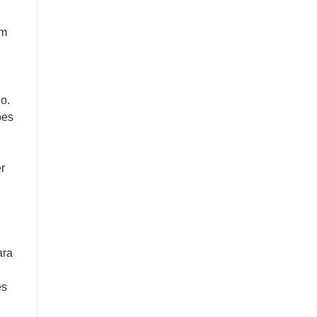
om
o.
ões
r
ara
es