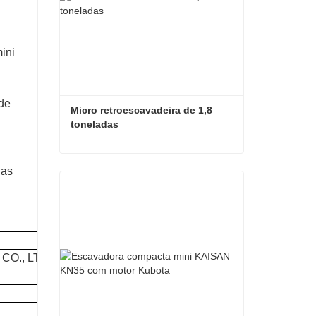
ini
 de
Micro retroescavadeira de 1,8 
toneladas
Micro retroescavadeira de 1,8 toneladas
das
Contate agora
CO., LTD