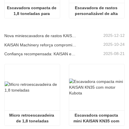
Escavadora compacta de 
Escavadora de rastos 
1,8 toneladas para 
personalizável de alta 
espaços reduzidos e 
qualidade com 
projetos urbanos.
capacidade de 1,8 
toneladas e poupança de 
2025-12-12
Nova miniescavadora de rastos KAISAN de 1,2 toneladas: design sem cauda para operações em espaços confinados.
espaço
2025-10-24
KAISAN Machinery reforça compromisso de suporte global com missão técnica proativa em
2025-08-21
Confiança recompensada: KAISAN envia nova encomenda de 20 unidades de escavadoras a parceiro português de longa data
Micro retroescavadeira 
Escavadora compacta 
de 1,8 toneladas
mini KAISAN KN35 com 
motor Kubota