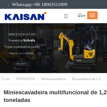
Whatsapp:+86 18063511009
E-mail:info@kaisanmachinery.com
Lar
PRODUTOS
Miniescavadeira
Escavadeira de 1,2
toneladas
Ministro Mulfuncional de 1,2 toneladas
Miniescavadeira multifuncional de 1,2
toneladas