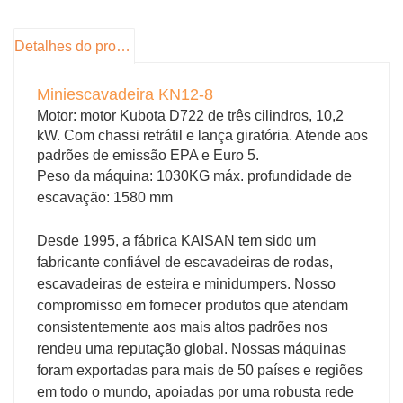
12 toneladas. (escavadeira sobre esteiras ou
rodas ou sobre esteiras) pode atender às suas
Detalhes do produto
necessidades e oferecer suporte à
personalização
Miniescavadeira KN12-8
Para distribuidor
Motor: motor Kubota D722 de três cilindros, 10,2
Forneceremos serviços de garantia de
kW. Com chassi retrátil e lança giratória. Atende aos
padrões de emissão EPA e Euro 5.
qualidade para seus produtos durante o período
Peso da máquina: 1030KG máx. profundidade de
de garantia do produto.
escavação: 1580 mm
Desde 1995, a fábrica KAISAN tem sido um
fabricante confiável de escavadeiras de rodas,
escavadeiras de esteira e minidumpers. Nosso
compromisso em fornecer produtos que atendam
consistentemente aos mais altos padrões nos
rendeu uma reputação global. Nossas máquinas
foram exportadas para mais de 50 países e regiões
em todo o mundo, apoiadas por uma robusta rede