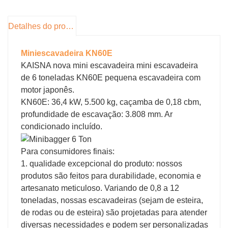
energia são os destaques desta escavadeira. O
KN60E também possui cabine fechada e ar
Detalhes do produto
condicionado, que é quente no inverno e fresco
no verão, deixando o operador mais confortável.
Miniescavadeira KN60E
KAISNA nova mini escavadeira mini escavadeira
de 6 toneladas KN60E pequena escavadeira com
motor japonês.
KN60E: 36,4 kW, 5.500 kg, caçamba de 0,18 cbm,
profundidade de escavação: 3.808 mm. Ar
condicionado incluído.
Para consumidores finais:
1. qualidade excepcional do produto: nossos
produtos são feitos para durabilidade, economia e
artesanato meticuloso. Variando de 0,8 a 12
toneladas, nossas escavadeiras (sejam de esteira,
de rodas ou de esteira) são projetadas para atender
diversas necessidades e podem ser personalizadas