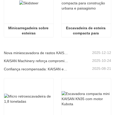
Minicarregadeira sobre 
Escavadeira de esteira 
esteiras
compacta para 
construção urbana e 
paisagismo
2025-12-12
Nova miniescavadora de rastos KAISAN de 1,2 toneladas: design sem cauda para operações em espaços confinados.
2025-10-24
KAISAN Machinery reforça compromisso de suporte global com missão técnica proativa em
2025-08-21
Confiança recompensada: KAISAN envia nova encomenda de 20 unidades de escavadoras a parceiro português de longa data