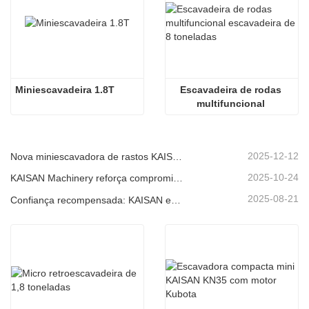
Miniescavadeira 1.8T
Escavadeira de rodas 
multifuncional 
escavadeira de 8 
toneladas
2025-12-12
Nova miniescavadora de rastos KAISAN de 1,2 toneladas: design sem cauda para operações em espaços confinados.
2025-10-24
KAISAN Machinery reforça compromisso de suporte global com missão técnica proativa em
2025-08-21
Confiança recompensada: KAISAN envia nova encomenda de 20 unidades de escavadoras a parceiro português de longa data