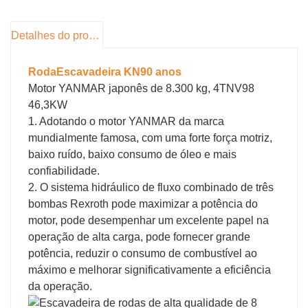
4. A soldagem de estruturas primárias da máquina usa
robô de soldagem automatizado, componentes-chave
Detecção de falhas de soldagem para garantir todos
Detalhes do produto
os elementos em alta energia, alta qualidade e para
prolongar a vida útil do dispositivo.
Roda
Escavadeira KN
90 anos
5. Bem vibração e efeito de ruído da cabine, cada ar
Motor YANMAR japonês de 8.300 kg, 4TNV98
condicionado quente e frio, torna o uso confortável e
46,3KW
seguro.
1. Adotando o motor YANMAR da marca
mundialmente famosa, com uma forte força motriz,
baixo ruído, baixo consumo de óleo e mais
confiabilidade.
2. O sistema hidráulico de fluxo combinado de três
bombas Rexroth pode maximizar a potência do
motor, pode desempenhar um excelente papel na
operação de alta carga, pode fornecer grande
potência, reduzir o consumo de combustível ao
máximo e melhorar significativamente a eficiência
da operação.