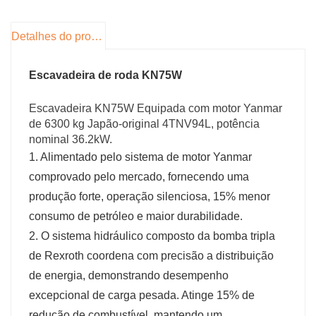
com amortecimento antivibração.
Sistema HVAC multi-zona com design vertical
Detalhes do produto
de fluxo de ar.
Controle direcional operado a pé com faixa
Escavadeira de roda KN75W
ajustável de 120 °.
(4) Soluções de manutenção:
Escavadeira KN75W Equipada com motor Yanmar
Cluster de serviço unificado acessível via painel
de 6300 kg Japão-original 4TNV94L, potência
de lado único (motor/AC/freios).
nominal 36.2kW.
(5) aprimoramentos de segurança:
1. Alimentado pelo sistema de motor Yanmar
Equipado com um teto solar aberto.
comprovado pelo mercado, fornecendo uma
Luzes de trabalho LED Luz de aviso.
produção forte, operação silenciosa, 15% menor
Freios pneumáticos de dois circuitos.
consumo de petróleo e maior durabilidade.
2. O sistema hidráulico composto da bomba tripla
de Rexroth coordena com precisão a distribuição
de energia, demonstrando desempenho
excepcional de carga pesada. Atinge 15% de
redução de combustível, mantendo um