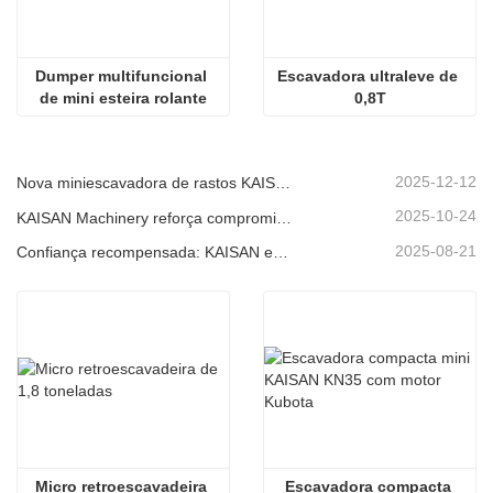
Dumper multifuncional 
Escavadora ultraleve de 
de mini esteira rolante
0,8T
2025-12-12
Nova miniescavadora de rastos KAISAN de 1,2 toneladas: design sem cauda para operações em espaços confinados.
2025-10-24
KAISAN Machinery reforça compromisso de suporte global com missão técnica proativa em
2025-08-21
Confiança recompensada: KAISAN envia nova encomenda de 20 unidades de escavadoras a parceiro português de longa data
Micro retroescavadeira 
Escavadora compacta 