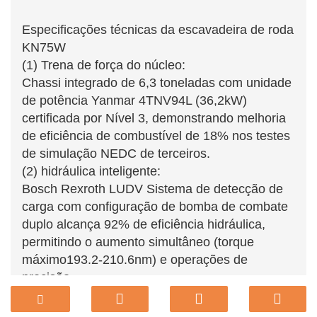
Especificações técnicas da escavadeira de roda
KN75W
(1) Trena de força do núcleo:
Chassi integrado de 6,3 toneladas com unidade
de potência Yanmar 4TNV94L (36,2kW)
certificada por Nível 3, demonstrando melhoria
de eficiência de combustível de 18% nos testes
de simulação NEDC de terceiros.
(2) hidráulica inteligente:
Bosch Rexroth LUDV Sistema de detecção de
carga com configuração de bomba de combate
duplo alcança 92% de eficiência hidráulica,
permitindo o aumento simultâneo (torque
máximo
193.2-210.6nm
) e operações de
precisão.
(3) Interface humana-máquina:
Controladores de joystick compatíveis com ISO