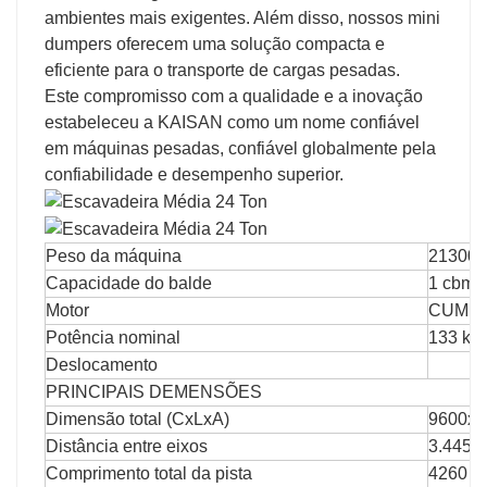
ambientes mais exigentes. Além disso, nossos mini
dumpers oferecem uma solução compacta e
eficiente para o transporte de cargas pesadas.
Este compromisso com a qualidade e a inovação
estabeleceu a KAISAN como um nome confiável
em máquinas pesadas, confiável globalmente pela
confiabilidade e desempenho superior.
Peso da máquina
21300k
Capacidade do balde
1 cbm
Motor
CUMMI
Potência nominal
133 kW/
Deslocamento
PRINCIPAIS DEMENSÕES
Dimensão total (CxLxA)
9600x
Distância entre eixos
3.445 
Comprimento total da pista
4260 