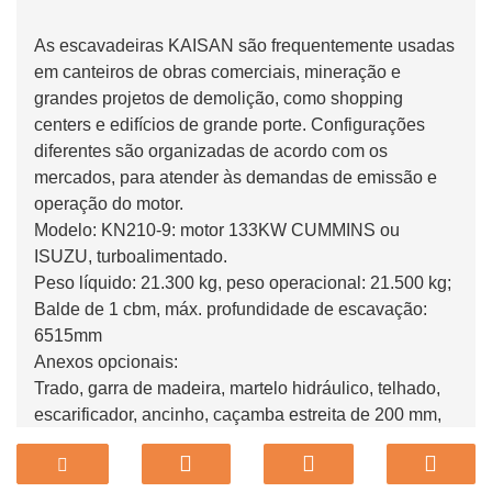
As escavadeiras KAISAN são frequentemente usadas
em canteiros de obras comerciais, mineração e
grandes projetos de demolição, como shopping
centers e edifícios de grande porte. Configurações
diferentes são organizadas de acordo com os
mercados, para atender às demandas de emissão e
operação do motor.
Modelo: KN210-9: motor 133KW CUMMINS ou
ISUZU, turboalimentado.
Peso líquido: 21.300 kg, peso operacional: 21.500 kg;
Balde de 1 cbm, máx. profundidade de escavação:
6515mm
Anexos opcionais:
Trado, garra de madeira, martelo hidráulico, telhado,
escarificador, ancinho, caçamba estreita de 200 mm,
caçamba padrão de 380 mm, caçamba de
nivelamento de 500 mm, caçamba de nivelamento de