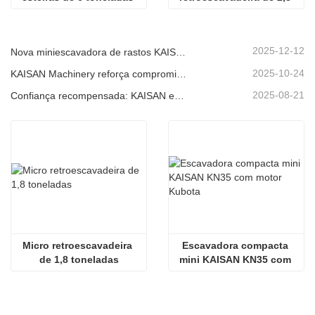
com AC
toneladas
2025-12-12
Nova miniescavadora de rastos KAISAN de 1,2 toneladas: design sem cauda para operações em espaços confinados.
2025-10-24
KAISAN Machinery reforça compromisso de suporte global com missão técnica proativa em
2025-08-21
Confiança recompensada: KAISAN envia nova encomenda de 20 unidades de escavadoras a parceiro português de longa data
Micro retroescavadeira 
Escavadora compacta 
de 1,8 toneladas
mini KAISAN KN35 com 
motor Kubota