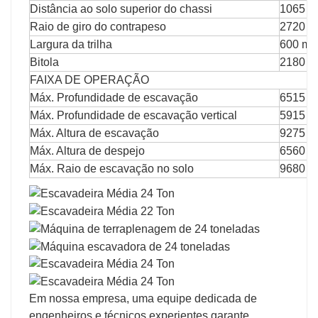
Distância ao solo superior do chassi
1065 
Raio de giro do contrapeso
2720 ​​
Largura da trilha
600 mil
Bitola
2180 mi
FAIXA DE OPERAÇÃO
Máx. Profundidade de escavação
6515 
Máx. Profundidade de escavação vertical
5915 
Máx. Altura de escavação
9275 
Máx. Altura de despejo
6560 
Máx. Raio de escavação no solo
9680 
Em nossa empresa, uma equipe dedicada de
engenheiros e técnicos experientes garante