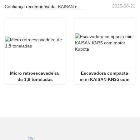
2025-08-21
Confiança recompensada: KAISAN envia nova encomenda de 20 unidades de escavadoras a parceiro português de longa data
Micro retroescavadeira 
Escavadora compacta 
de 1,8 toneladas
mini KAISAN KN35 com 
motor Kubota