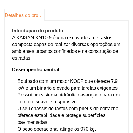
MPa, caudal de 18 L/min
Profundidade máxima de escavação: 1.715
mm
Detalhes do produto
Altura máxima de escavação: 2.600 mm
Introdução do produto
Benefícios:
A KAISAN KN10-9 é uma escavadora de rastos
Oferece um elevado desempenho com uma boa
compacta capaz de realizar diversas operações em
economia de combustível, um funcionamento
ambientes urbanos confinados e na construção de
suave em terrenos irregulares e um design
estradas.
focado no conforto, segurança e ergonomia do
Desempenho central
operador.
Equipado com um motor KOOP que oferece 7,9
kW e um binário elevado para tarefas exigentes.
Possui um sistema hidráulico avançado para um
controlo suave e responsivo.
O seu chassis de rastos com pneus de borracha
oferece estabilidade e protege superfícies
pavimentadas.
O peso operacional atinge os 970 kg,