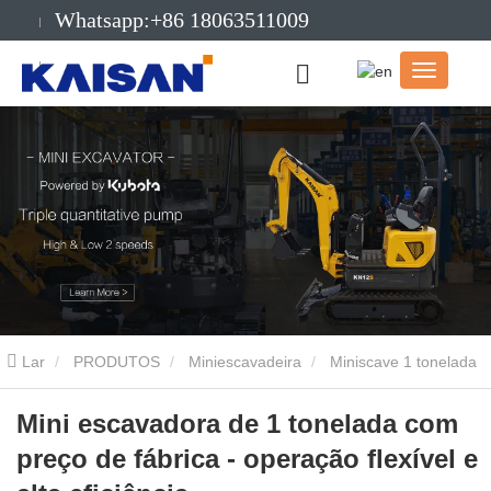
Whatsapp:+86 18063511009
E-mail:info@kaisanmachinery.com
Lar
PRODUTOS
Miniescavadeira
Miniscave 1 tonelada
Mini escavadora de 1 tonelada com preço de fábrica - operação
Mini escavadora de 1 tonelada com
preço de fábrica - operação flexível e
flexível e alta eficiência.